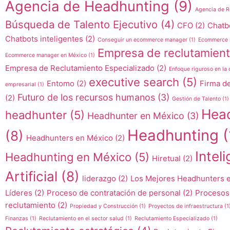
Agencia de Headhunting
(9)
Agencia de R
Búsqueda de Talento Ejecutivo
(4)
CFO
(2)
Chatb
Chatbots inteligentes
(2)
Conseguir un ecommerce manager
(1)
Ecommerce 
Empresa de reclutamien
Ecommerce manager en México
(1)
Empresa de Reclutamiento Especializado
(2)
Enfoque riguroso en la c
executive search
(5)
Entomo
(2)
Firma d
empresarial
(1)
Futuro de los recursos humanos
(3)
(2)
Gestión de Talento
(1)
Hea
headhunter
(5)
Headhunter en México
(3)
Headhunting
(
(8)
Headhunters en México
(2)
Intel
Headhunting en México
(5)
Hiretual
(2)
Artificial
(8)
liderazgo
(2)
Los Mejores Headhunters 
Líderes
(2)
Proceso de contratación de personal
(2)
Procesos
reclutamiento
(2)
Propiedad y Construcción
(1)
Proyectos de infraestructura
(1
Finanzas
(1)
Reclutamiento en el sector salud
(1)
Reclutamiento Especializado
(1)