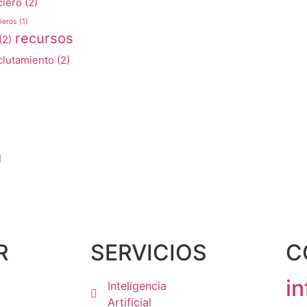
ciero
(2)
ieros
(1)
recursos
(2)
clutamiento
(2)
l
R
SERVICIOS
C
i
Inteligencia
Artificial