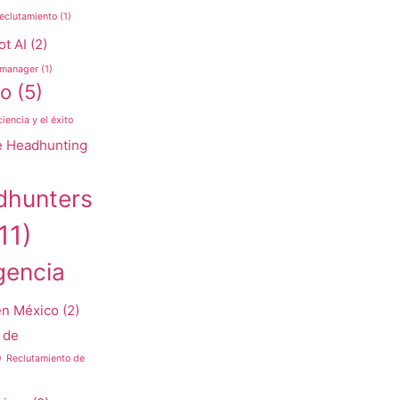
eclutamiento
(1)
ot AI
(2)
manager
(1)
to
(5)
iencia y el éxito
e Headhunting
dhunters
11)
igencia
en México
(2)
 de
)
Reclutamiento de