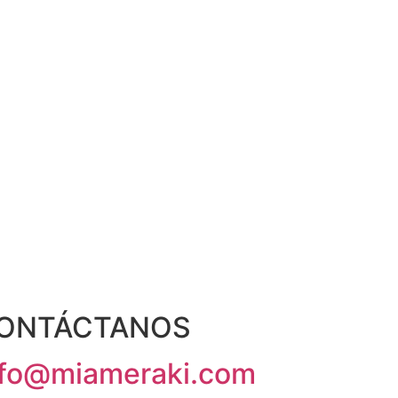
ONTÁCTANOS
nfo@miameraki.com