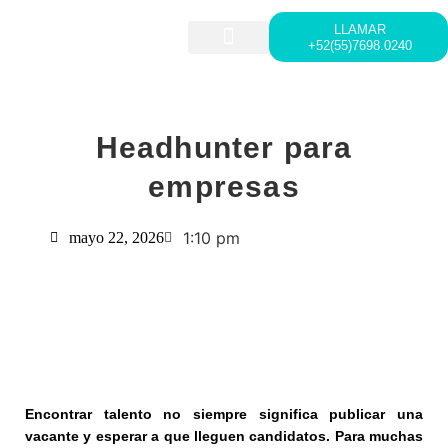
LLAMAR
+52(55)7698.0240
HEAD HUNTING
LIDERAZGO Y DESARROLLO
Headhunter para
empresas
1:10 pm
mayo 22, 2026
Encontrar talento no siempre significa publicar una
vacante y esperar a que lleguen candidatos. Para muchas