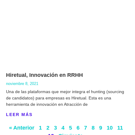
Hiretual,‌ ‌Innovación‌ ‌en‌ ‌RRHH‌
noviembre 8, 2021
Una de las plataformas que mejor integra el hunting (sourcing
de candidatos) para empresas es Hiretual. Esta es una
herramienta de innovación en Atracción de
LEER MÁS
« Anterior
1
2
3
4
5
6
7
8
9
10
11