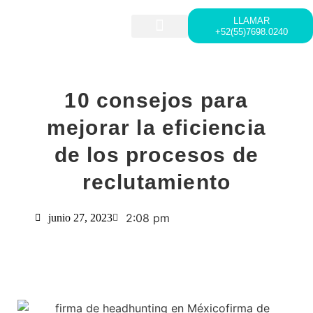
LLAMAR
+52(55)7698.0240
HEAD HUNTING
LIDERAZGO Y DESARROLLO
10 consejos para
mejorar la eficiencia
de los procesos de
reclutamiento
2:08 pm
junio 27, 2023