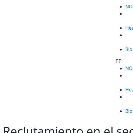
NO
He
Blo
NO
He
Blo
Reclutamiento en el sec