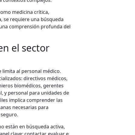
como medicina crítica,
ica, se requiere una búsqueda
y una comprensión profunda del
en el sector
 limita al personal médico.
ializados: directivos médicos,
enieros biomédicos, gerentes
tal, y personal para unidades de
files implica comprender las
anas necesarias para
y seguro.
o están en búsqueda activa,
pel clave: contactar, evaluar e