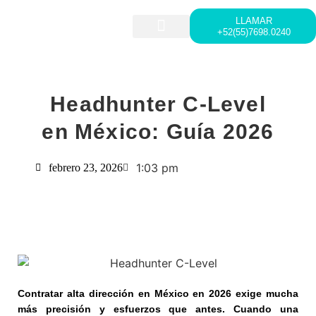
LLAMAR
+52(55)7698.0240
HEAD HUNTING
LIDERAZGO Y DESARROLLO
Headhunter C-Level
en México: Guía 2026
1:03 pm
febrero 23, 2026
Contratar alta dirección en México en 2026 exige mucha
más precisión y esfuerzos que antes. Cuando una