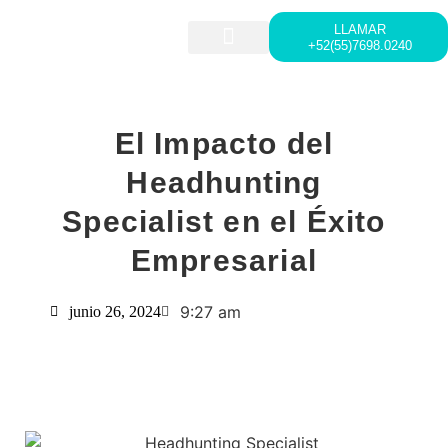
LLAMAR
+52(55)7698.0240
HEAD HUNTING
LIDERAZGO Y DESARROLLO
El Impacto del
Headhunting
Specialist en el Éxito
Empresarial
9:27 am
junio 26, 2024