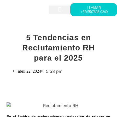
LLAMAR
+52(55)7698.0240
HEAD HUNTING
LIDERAZGO Y DESARROLLO
5 Tendencias en
Reclutamiento RH
para el 2025
5:53 pm
abril 22, 2024
En el ámbito de reclutamiento y selección de talento en