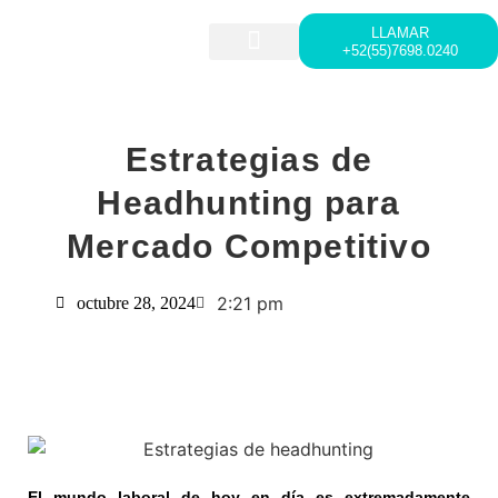
LLAMAR
+52(55)7698.0240
HEAD HUNTING
LIDERAZGO Y DESARROLLO
Estrategias de
Headhunting para
Mercado Competitivo
2:21 pm
octubre 28, 2024
El mundo laboral de hoy en día es extremadamente